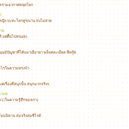
สงครามอวกาศหลุดโลก
า
ึ่งหญิง ปะทะโลกคู่ขนาน จบไม่สว
วาน
 แต่ตื้นไปหน่อย)
ุษย์ปัญหาที่ได้แมวเยียวยา พล็อตละเอียด ฟีลกู๊ด
ออะไรในความทรงจำ
แต่เรื่องที่สนุกนั้น สนุกมากจริงๆ
บกาแฟ
ร้าว (ในความรู้สึกของเรา)
มือนนิทาน สมจริงสมซีไรต์