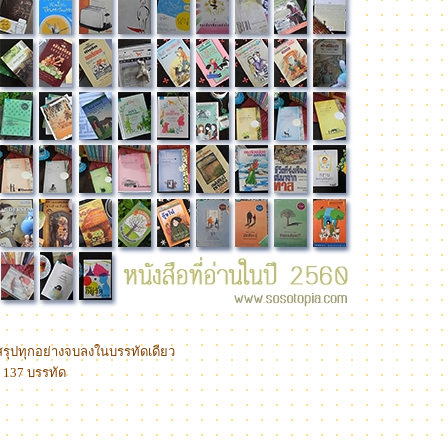
ก สรุปทุกอย่างจบลงในบรรทัดเดียว
่ม 137 บรรทัด