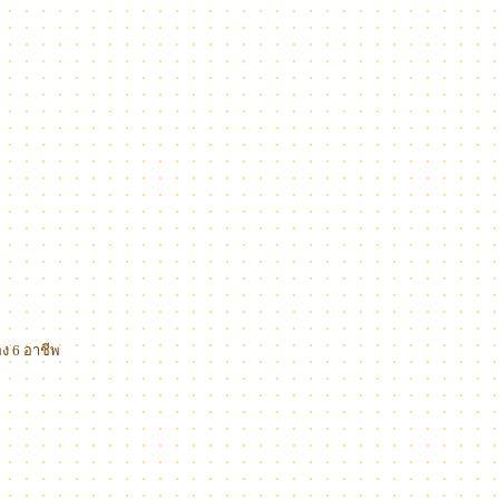
ง 6 อาชีพ