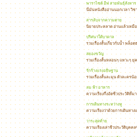
พาราไซต์ อีฟ สายพันธุ์สังหาร
นี่มันหนังสืออ่านนอกเวลา วิชา
สารลับจากความตา
นิยายประหลาด อ่านแล้วเหมือน
ปริศนาใต้บาดาล
รวมเรื่องสั้นเกี่ยวกับน้ำ พล็
สยองขวัญ
รวมเรื่องสั้นหลอนๆ แหวะๆ ยุคโ
รักร้างแรงอธิษฐาน
รวมเรื่องสั้นละมุน ตัวละครน้
ลม ฟ้า อาหาร
ความเรียงกึ่งอัตชีวประวัติท
การเดินทางระหว่างหู
ความเรียงว่าด้วยการเดินทางแ
วาระสุดท้า
ความเรียงเล่าชีวประวัติบุคค