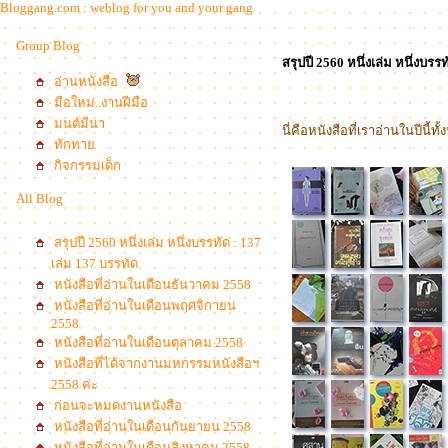
Bloggang.com : weblog for you and your gang
Group Blog
สรุปปี 2560 หนึ่งเล่ม หนึ่งบรร
อ่านหนังสือ
มือใหม่..งานฝีมือ
มนต์มีนา
นี่คือหนังสือที่เราอ่านในปีนี้ทั
ทักทา
กิจกรรมเด็ก
All Blog
สรุปปี 2560 หนึ่งเล่ม หนึ่งบรรทัด : 137
เล่ม 137 บรรทัด
หนังสือที่อ่านในเดือนธันวาคม 2558
หนังสือที่อ่านในเดือนพฤศจิกายน
2558
หนังสือที่อ่านในเดือนตุลาคม 2558
หนังสือที่ได้จากงานมหกรรมหนังสือฯ
2558 ค่ะ
ก่อนจะหมดงานหนังสือ
หนังสือที่อ่านในเดือนกันยายน 2558
หนังสือที่อ่านในเดือนสิงหาคม 2558