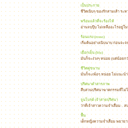
เป็นประกา
ชีวิตเนิบๆ ของรักสามเส้า ระห
พร้อมแล้วที่จะร้องไห้
อ่านจบปุ๊บ ไม่เหลืออะไรอยู่ใ
ร้อนแรง (rosso)
เริ่มต้นอย่างเนิบนาบ ก่อนจะจบ
เยือกเย็น (blu)
มันก็จะง่วงๆ หน่อย (แต่น้อยกว่า
ชีวิตคู่ขนาน
มันก็จะเพ้อๆ หน่อย ไม่แนะนำ
ปริศนาคำสารภาพ
สืบสวนปริศนาฆาตกรรมที่ไม่ไ
จูนไบรด์ เจ้าสายปริศนา
ว่าที่เจ้าสาวความจำเสื่อม ..
ฟื้น
เด็กหญิงความจำเสื่อม พยายา