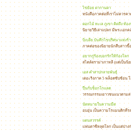
ไข่ย้อย ดากานดา
หนังสือภาคต่อที่เราไม่ควรคาด
ดอกไม้ ทะเล ภูเขา คิดถึง ท้
นิยายวิธีเล่าแปลก มีพระเอกคล
บิเบลีย บันทึกไขปริศนาแห่งร้
ภาคต่อของนิยายนักสืบสาวขี้อาย
อยากกู่ร้องบอกรักให้ก้องโลก
สไตล์ดราม่าเกาหลี (แต่เป็นนิยาย
เอส คำสาปกลายพันธุ์
เดอะริงภาค 5 พล็อตซับซ้อน โ
ปืนกับช็อกโกแลต
วรรณกรรมเยาวชนแนวตามล่าหาส
นัดหมายในความมืด
อบอุ่น เป็นความโรแมนติกที่
ดนสวรรค์
ฟนตาซีหลุดโลก เป็นแต่ปางก่