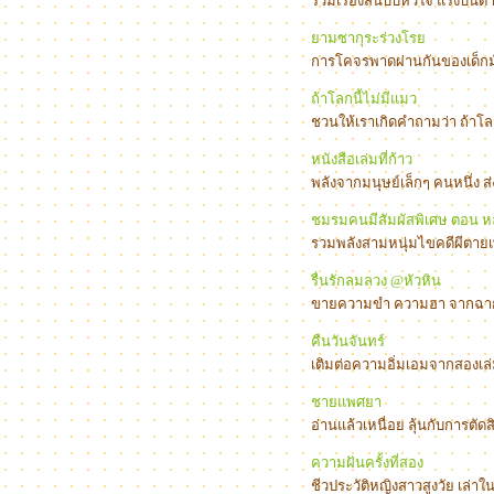
รวมเรื่องสั้นบีบหัวใจ แรงบั
ามซากุระร่วงโร
การโคจรพาดผ่านกันของเด็กม
ถ้าโลกนี้ไม่มีแมว
ชวนให้เราเกิดคำถามว่า ถ้าโลกนี
หนังสือเล่มที่ก้าว
พลังจากมนุษย์เล็กๆ คนหนึ่ง ส่
ชมรมคนมีสัมผัสพิเศษ ตอน ห
รวมพลังสามหนุ่มไขคดีผีตาย
รื่นรักลมลวง @หัวหิน
ขายความขำ ความฮา จากฉาก
คืนวันจันทร์
เติมต่อความอิ่มเอมจากสองเล
ชายแพศยา
อ่านแล้วเหนื่อย ลุ้นกับการตั
ความฝันครั้งที่สอง
ชีวประวัติหญิงสาวสูงวัย เล่า