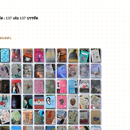
ทัด : 137 เล่ม 137 บรรทัด
้งหมดค่ะ