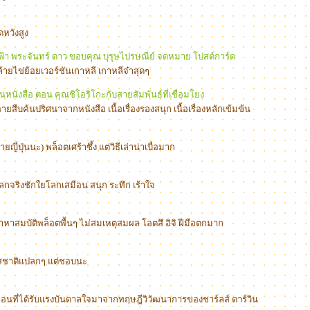
หวังสูง
องฟ้า พระจันทร์ ดาว ขอบคุณ บุรุษไปรษณีย์ จดหมาย โปสต์การ์ด
้ายไข่ย้อยเวอร์ชันเกาหลี เกาหลีจ๋าสุดๆ
านหนังสือ ตอน คุณชิโอริโกะกับสายสัมพันธ์ที่เชื่อมโยง
สืบค้นปริศนาจากหนังสือ เนื้อเรื่องรองสนุก เนื้อเรื่องหลักเข้มข้น
ญี่ปุ่นนะ) พล็อตเศร้าซึ้ง แต่วิธีเล่าน่าเบื่อมาก
ลกจริงชักใยโลกเสมือน สนุก ระทึก เร้าใจ
มบัติพล็อตพื้นๆ ไม่สมเหตุสมผล โอตสึ อิจิ ฝีมือตกมาก
รสชาติแปลกๆ แต่ชอบนะ
อนที่ได้รับแรงบันดาลใจมาจากทฤษฎีวิวัฒนาการของชาร์ลส์ ดาร์วิน