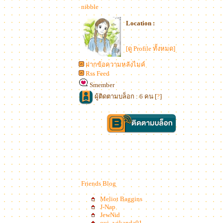
nibble
Location :
[ดู Profile ทั้งหมด]
ฝากข้อความหลังไมค์
Rss Feed
Smember
ผู้ติดตามบล็อก : 6 คน [
?
]
Friends Blog
Meliot Baggins
J-Nap
JewNid
oui_wikanda01